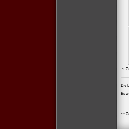
<- Z
Die b
Es w
<= Z