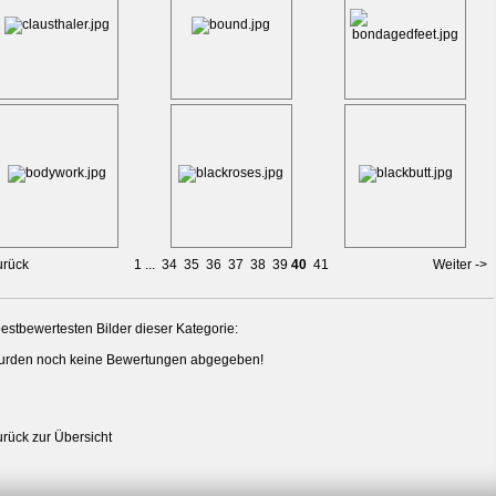
urück
1
...
34
35
36
37
38
39
40
41
Weiter ->
estbewertesten Bilder dieser Kategorie:
urden noch keine Bewertungen abgegeben!
urück zur Übersicht