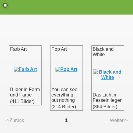
Farb Art
Pop Art
Black and
White
Bilder in Form
You can see
und Farbe
everything,
Das Licht in
but nothing
Fesseln legen
(411 Bilder)
(214 Bilder)
(364 Bilder)
<-Zurück
1
Weiter->