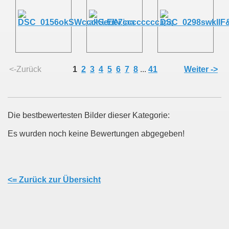
<-Zurück
1
2
3
4
5
6
7
8
...
41
Weiter ->
Die bestbewertesten Bilder dieser Kategorie:
Es wurden noch keine Bewertungen abgegeben!
<= Zurück zur Übersicht