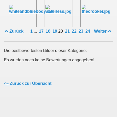
<- Zurück
1
...
17
18
19
20
21
22
23
24
Weiter ->
Die bestbewertesten Bilder dieser Kategorie:
Es wurden noch keine Bewertungen abgegeben!
<= Zurück zur Übersicht