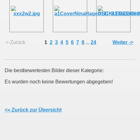
<-Zurück
1
2
3
4
5
6
7
8
...
24
Weiter ->
Die bestbewertesten Bilder dieser Kategorie:
Es wurden noch keine Bewertungen abgegeben!
<= Zurück zur Übersicht