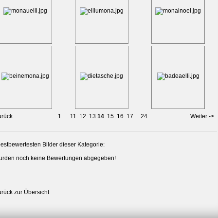
urück
1
...
11
12
13
14
15
16
17
...
24
Weiter ->
estbewertesten Bilder dieser Kategorie:
urden noch keine Bewertungen abgegeben!
urück zur Übersicht