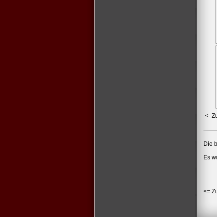
<- Z
Die b
Es w
<= Z